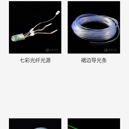
七彩光纤光源
裙边导光条