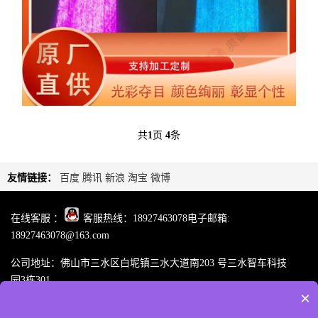
薄膜开关发光膜光纤导光片背光源发光板塑料发
共
1
页
4
条
光片光纤导光片冷光
友情链接：
百度
腾讯
新浪
淘宝
微博
在线客服 ：
客服热线：18927463078电子邮箱:
18927463078@163.com
公司地址：佛山市三水区白坭镇三水大道南203 号三水智车科技
园3栋301
×
佛山奥晶科技有限公司是一家专业从事柔性导光条纳米导光棒、