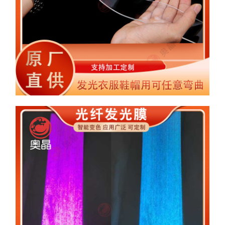
可裁剪软导光片柔性导光膜 发光衣服鞋帽用可任
意弯曲发光片